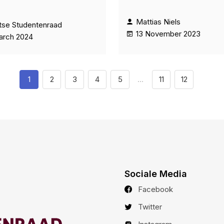
Mattias Niels
tse Studentenraad
13 November 2023
arch 2024
1
2
3
4
5
…
11
12
Sociale Media
Facebook
Twitter