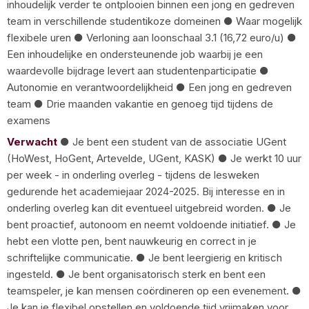
inhoudelijk verder te ontplooien binnen een jong en gedreven
team in verschillende studentikoze domeinen ● Waar mogelijk
flexibele uren ● Verloning aan loonschaal 3.1 (16,72 euro/u) ●
Een inhoudelijke en ondersteunende job waarbij je een
waardevolle bijdrage levert aan studentenparticipatie ●
Autonomie en verantwoordelijkheid ● Een jong en gedreven
team ● Drie maanden vakantie en genoeg tijd tijdens de
examens
Verwacht
● Je bent een student van de associatie UGent
(HoWest, HoGent, Artevelde, UGent, KASK) ● Je werkt 10 uur
per week - in onderling overleg - tijdens de lesweken
gedurende het academiejaar 2024-2025. Bij interesse en in
onderling overleg kan dit eventueel uitgebreid worden. ● Je
bent proactief, autonoom en neemt voldoende initiatief. ● Je
hebt een vlotte pen, bent nauwkeurig en correct in je
schriftelijke communicatie. ● Je bent leergierig en kritisch
ingesteld. ● Je bent organisatorisch sterk en bent een
teamspeler, je kan mensen coördineren op een evenement. ●
Je kan je flexibel opstellen en voldoende tijd vrijmaken voor