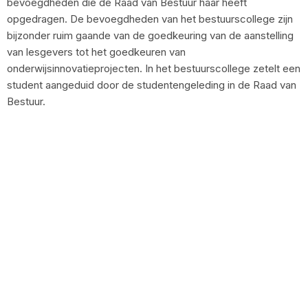
bevoegdheden die de Raad van Bestuur haar heeft
opgedragen. De bevoegdheden van het bestuurscollege zijn
bijzonder ruim gaande van de goedkeuring van de aanstelling
van lesgevers tot het goedkeuren van
onderwijsinnovatieprojecten. In het bestuurscollege zetelt een
student aangeduid door de studentengeleding in de Raad van
Bestuur.
Onderwijsraad
De Onderwijsraad is het universiteitsbrede orgaan dat aan de
andere organen van de UGent (Raad van Bestuur,
Bestuurscollege …) adviezen verstrekt inzake onderwijs.
Deze adviezen bestrijken een waaier aan onderwerpen gaan
van het OER tot onderwijskwaliteitszorg. In dit orgaan zetelen
8 studenten, die worden aangeduid door de Gentse
Studentenraad.